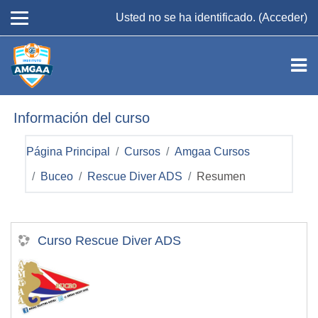
Salta al contenido principal
Usted no se ha identificado. (
Acceder
)
Información del curso
Página Principal
Cursos
Amgaa Cursos
Buceo
Rescue Diver ADS
Resumen
Curso Rescue Diver ADS