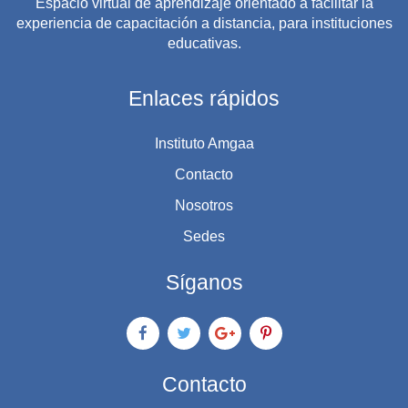
Espacio virtual de aprendizaje orientado a facilitar la
actividades de buceo.
experiencia de capacitación a distancia, para instituciones
Proporcionar la formación necesaria sobre seguridad y
educativas.
accidentes de buceo para que el candidato pueda
cumplir con los pre-requisitos del curso de Divemaster.
Enlaces rápidos
Instituto Amgaa
Contacto
Nosotros
Sedes
Síganos
Contacto